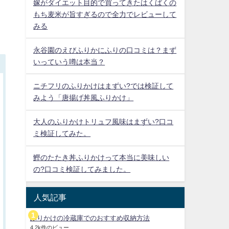
嫁がダイエット目的で買ってきたはくばくの
もち麦米が旨すぎるので全力でレビューして
みる
永谷園のえびふりかにふりの口コミは？まず
いっていう噂は本当？
ニチフリのふりかけはまずい?では検証して
みよう「唐揚げ丼風ふりかけ」
大人のふりかけトリュフ風味はまずい?口コ
ミ検証してみた。
鰹のたたき丼ふりかけって本当に美味しい
の?口コミ検証してみました。
人気記事
ふりかけの冷蔵庫でのおすすめ収納方法
4.2k件のビュー