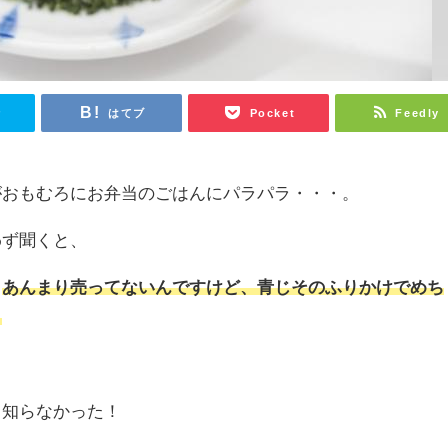
r
はてブ
Pocket
Feedly
がおもむろにお弁当のごはんにパラパラ・・・。
わず聞くと、
？
あんまり売ってないんですけど、青じそのふりかけでめち
」
・知らなかった！