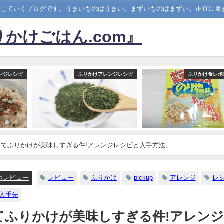
ーしていくブログです。うまいものはうまい。まずいものはまずい。正直に書
かけごはん.com』
ンジレシピ
ふりかけアレンジレシピ
ふりかけ食レポ
てふりかけが美味しすぎる件!アレンジレシピと入手方法。
ポレビュー
レビュー
ふりかけ
pickup
アレンジ
レ
入手先
てふりかけが美味しすぎる件!アレン