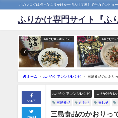
このブログは様々なふりかけを一切の忖度無しで全力でレビュ
ふりかけ専門サイト『ふり
帯用ふりかけ
ふりかけ食レポレビュー
ふりかけアレ
ホーム
ふりかけアレンジレシピ
三島食品のかおりっ
ふりかけアレンジレシピ
ふりかけ食レ
シェア
三島食品
かおり
青じそ
三島食品のかおりっ
Tweet