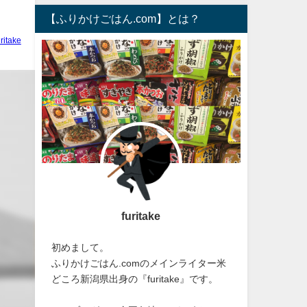
【ふりかけごはん.com】とは？
uritake
furitake
初めまして。
ふりかけごはん.comのメインライター米
どころ新潟県出身の『furitake』です。