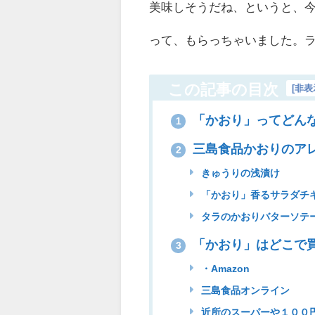
美味しそうだね、というと、
って、もらっちゃいました。
この記事の目次
[
非表
「かおり」ってどん
1
三島食品かおりのア
2
きゅうりの浅漬け
「かおり」香るサラダチ
タラのかおりバターソテ
「かおり」はどこで
3
・Amazon
三島食品オンライン
近所のスーパーや１００