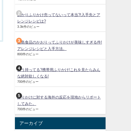
あかりふりかけ売ってないって本当?!入手先とア
レンジレシピは?
3.3k件のビュー
三島食品のかおりってふりかけが美味しすぎる件!
アレンジレシピと入手方法。
800件のビュー
もう持ってる?携帯用ふりかけ!これを見たらみん
な絶対欲しくなる!
700件のビュー
ふりかけに対する海外の反応を現地からリポート
してみた。
700件のビュー
アーカイブ