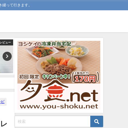
き綴って行きます。
レビュー
ふりかけアレンジレシピ
ふりかけアレン
シピ
ジレ