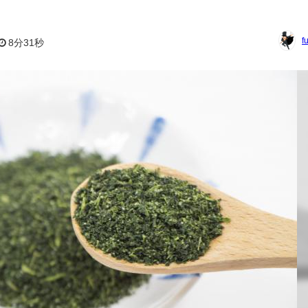
f
8分31秒