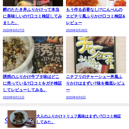
鰹のたたき丼ふりかけって本当
もう作る必要なし!?にんべんの
に美味しいの?口コミ検証してみ
エビチリ風ふりかけ口コミ検証&
ました。
レビュー
2020年8月27日
2020年8月26日
誘惑のふりかけ牛ブタ味はどこ
ニチフリのチャーシュー丼風ふ
に売っている?口コミをガチ検証
りかけはまずい?味を徹底レビュ
してレビューしてみる。
ー
2020年8月11日
2020年8月6日
大人のふりかけトリュフ風味はまずい?口コミ検証
してみた。