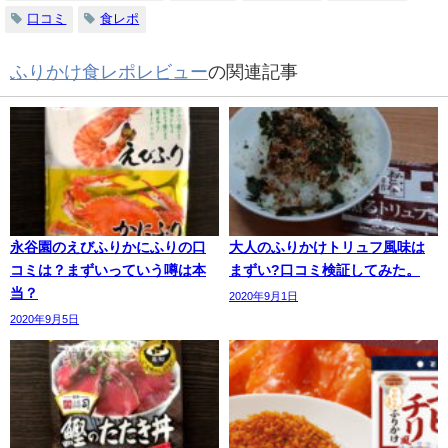
口コミ
食レポ
ふりかけ食レポレビュー
の関連記事
永谷園のえびふりかにふりの口
大人のふりかけトリュフ風味は
コミは？まずいっていう噂は本
まずい?口コミ検証してみた。
当？
2020年9月1日
2020年9月5日