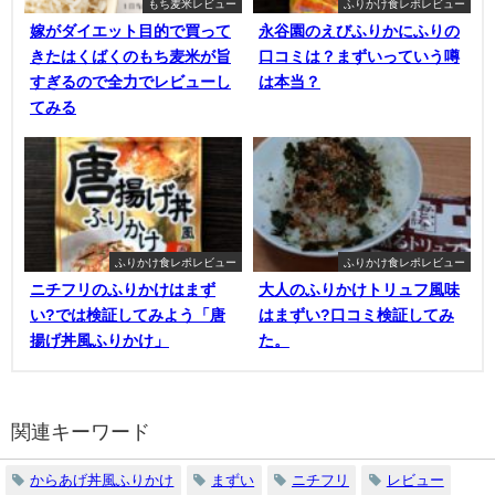
もち麦米レビュー
ふりかけ食レポレビュー
嫁がダイエット目的で買って
永谷園のえびふりかにふりの
きたはくばくのもち麦米が旨
口コミは？まずいっていう噂
すぎるので全力でレビューし
は本当？
てみる
ふりかけ食レポレビュー
ふりかけ食レポレビュー
ニチフリのふりかけはまず
大人のふりかけトリュフ風味
い?では検証してみよう「唐
はまずい?口コミ検証してみ
揚げ丼風ふりかけ」
た。
関連キーワード
からあげ丼風ふりかけ
まずい
ニチフリ
レビュー