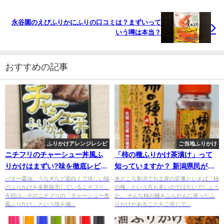
永谷園のえびふりかにふりの口コミは？まずいって
いう噂は本当？
おすすめの記事
ふりかけアレンジレシピ
ご当地ふりかけ
ニチフリのチャーシュー丼風ふ
「柿の種ふりかけ茶漬け」って
りかけはまずい?味を徹底レビュ
知っていますか？ 新潟県民がレ
ー
ビューします。
バター醤油、うなぎなど面白くて珍しい味
米どころ新潟でお土産の定番といえば「柿
のふりかけを多数販売しているニチフリ。
の種」という方も多いのではないでしょう
今回は、そのニチフリの「チャーシュー丼
か。 そんな柿の種をふんだんに使ったふ
風ふりかけ」という味を徹...
りかけがあることをご存じで...