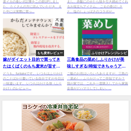
老イカの食レポ記事をこの前UPしまし
まし、赤飯にのせたら味を引き締めてくれ
た。 たくさんの方に読んでいただき、ま
るお役立ちアイテム。 ごまの香ばしさ
た中には実際に買っ...
と、塩のしょっぱさのコラボが...
もち麦米レビュー
ふりかけアレンジレシピ
嫁がダイエット目的で買ってき
三島食品の菜めしふりかけが美
たはくばくのもち麦米が旨すぎ
味しすぎる!時短できちゃうアレ
るので全力でレビューしてみる
ンジレシピも!
どうも。furitakeです。 いつもはふりかけ
ご飯のお供はいろいろありますが、三島の
のことばかり書いている自分ですが今日は
「菜めし」ふりかけってご存知ですか？
一味違います。 いつもはかける側（ふり
我が家では、これを一度購入してから家族
かけ）のレビュー...
全員がどハマリしてしまい、...