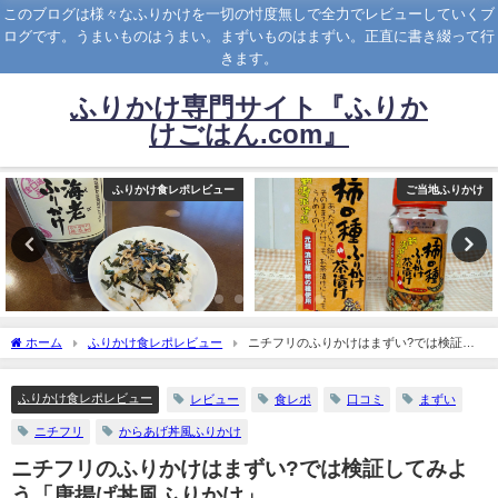
このブログは様々なふりかけを一切の忖度無しで全力でレビューしていくブ
ログです。うまいものはうまい。まずいものはまずい。正直に書き綴って行
きます。
ふりかけ専門サイト『ふりか
けごはん.com』
ふりかけ食レポレビュー
ご当地ふりかけ
ホーム
ふりかけ食レポレビュー
ニチフリのふりかけはまずい?では検証し
てみよう「唐揚げ丼風ふりかけ」
ふりかけ食レポレビュー
レビュー
食レポ
口コミ
まずい
ニチフリ
からあげ丼風ふりかけ
ニチフリのふりかけはまずい?では検証してみよ
う「唐揚げ丼風ふりかけ」