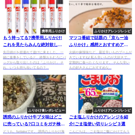
携帯用ふりかけ
ふりかけアレンジレシピ
もう持ってる?携帯用ふりかけ!
マツコ番組で話題の「京らー油
これを見たらみんな絶対欲しく
ふりかけ」感想とおすすめアレ
なる!
ンジレシピの紹介。
先日姉がを姪連れて遊びに来ました。 一
火鍋や麻辣味など、最近辛いものブームが
緒に食事をしていると、終盤おもむろにバ
きていますね! 私も辛いものが大好きで、
ッグから取り出したのは「ふりかけ」 そ
定期的に食べたくなります。 そんな辛い
れ、いつも持ち歩いてるの？...
もの好きさんにおすすめな...
ふりかけ食レポレビュー
ふりかけアレンジレシピ
誘惑のふりかけ牛ブタ味はどこ
ごま塩ふりかけのアレンジを紹
に売っている?口コミをガチ検証
介!ごま塩使い切りレシピ３選
してレビューしてみる。
どうも。furitakeです。 誘惑のふりかけ海
こんにちは。 ごま塩はご飯にかけてもう