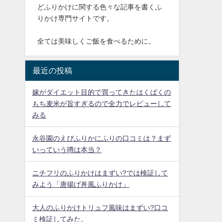
どふりかけに関する色々な記事を書くふ
りかけ専門サイトです。
全ては美味しくご飯を食べるために。
最近の投稿
嫁がダイエット目的で買ってきたはくばくの
もち麦米が旨すぎるので全力でレビューして
みる
永谷園のえびふりかにふりの口コミは？まず
いっていう噂は本当？
ニチフリのふりかけはまずい?では検証して
みよう「唐揚げ丼風ふりかけ」
大人のふりかけトリュフ風味はまずい?口コ
ミ検証してみた。