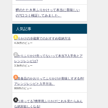
鰹のたたき丼ふりかけって本当に美味しい
の?口コミ検証してみました。
人気記事
ふりかけの冷蔵庫でのおすすめ収納方法
4.2k件のビュー
あかりふりかけ売ってないって本当?!入手先とア
レンジレシピは?
3.3k件のビュー
三島食品のかおりってふりかけが美味しすぎる件!
アレンジレシピと入手方法。
800件のビュー
もう持ってる?携帯用ふりかけ!これを見たらみん
な絶対欲しくなる!