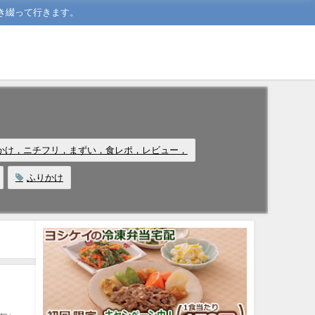
き綴って行きます。
かけ，ニチフリ，まずい，食レポ，レビュー，
ふりかけ