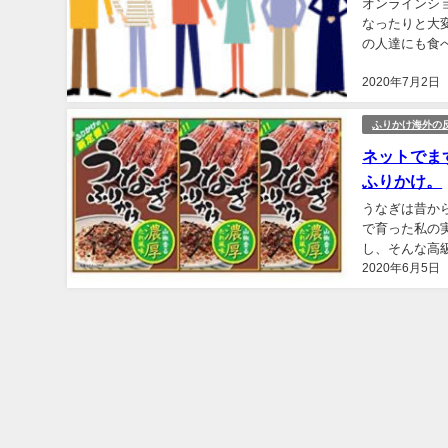
オンラインシ
なったりと大
の人達にも食
ダで生活する我
2020年7月2日
ふりかけ海外の
ネットでま
ふりかけ。
うなぎは昔か
で育った私の
し、そんな高
2020年6月5日
イ‼と不評なんです。 