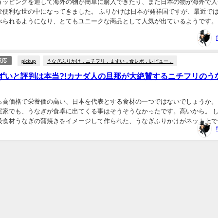
ョッピングを通して海外の物が簡単に購入できたり、また日本の物が海外で人
変便利な世の中になってきました。 ふりかけは日本が発祥国ですが、最近で
べられるようになり、とてもユニークな商品として人気が出ているようです。
が家では、大活躍のふりかけ。 ですが、他のカ...
pickup
うなぎふりかけ，ニチフリ，まずい，食レポ，レビュー，
反応
ずいと評判は本当?!カナダ人の旦那が大絶賛するニチフリのう
ら高価格で栄養価の高い、日本を代表とする食材の一つではないでしょうか。
実家でも、うなぎが食卓に出てくる事はそうそうなかったです。高いから。 
級食材うなぎの蒲焼きをイメージして作られた、うなぎふりかけがネット上で
https://twit...