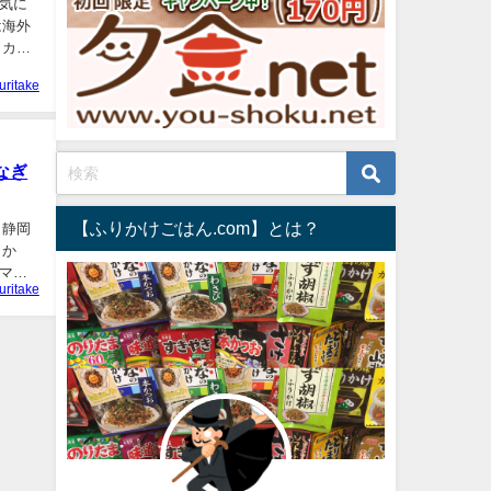
気に
は海外
 カナ
furitake
なぎ
【ふりかけごはん.com】とは？
 静岡
しか
マズ
furitake