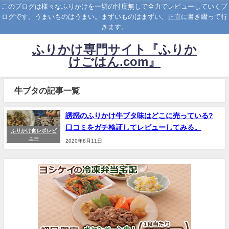
このブログは様々なふりかけを一切の忖度無しで全力でレビューしていくブ
ログです。うまいものはうまい。まずいものはまずい。正直に書き綴って行
きます。
ふりかけ専門サイト『ふりか
けごはん.com』
牛ブタの記事一覧
誘惑のふりかけ牛ブタ味はどこに売っている?
口コミをガチ検証してレビューしてみる。
ふりかけ食レポレビ
ュー
2020年8月11日